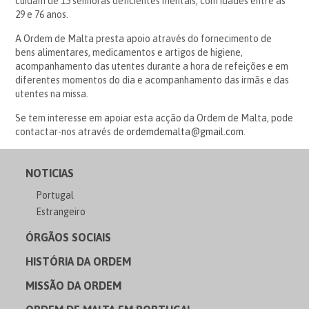
cuidam de 15 senhoras deficientes mentais, com idades entre as
29 e 76 anos.
A Ordem de Malta presta apoio através do fornecimento de
bens alimentares, medicamentos e artigos de higiene,
acompanhamento das utentes durante a hora de refeições e em
diferentes momentos do dia e acompanhamento das irmãs e das
utentes na missa.
Se tem interesse em apoiar esta acção da Ordem de Malta, pode
contactar-nos através de
ordemdemalta@gmail.com
.
NOTICIAS
Portugal
Estrangeiro
ÓRGÃOS SOCIAIS
HISTÓRIA DA ORDEM
MISSÃO DA ORDEM