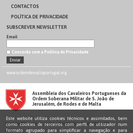
CONTACTOS
POLÍTICA DE PRIVACIDADE
SUBSCREVER NEWSLETTER
Email
Concordo com a Política de Privacidade
www.ordemdemaltaportugal.org
Assembleia dos Cavaleiros Portugueses da
Ordem Soberana Militar de S. João de
Jerusalém, de Rodes e de Malta
Este website utiliza cookies técnicos e assimilados, bem
Igreja de Sta. Luzia e S. Brás, Lg. Santa Luzia - 1100-487 LISBOA –
como cookies de terceiros com perfil de utilizador num
formato agrupado para simplificar a navegação e para
PORTUGAL