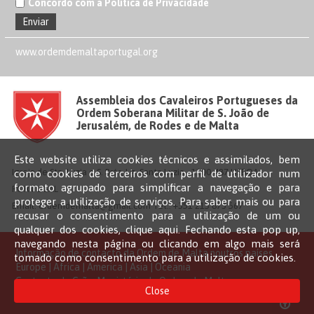
Concordo com a Política de Privacidade
www.ordemdemaltaportugal.org
Assembleia dos Cavaleiros Portugueses da
Ordem Soberana Militar de S. João de
Jerusalém, de Rodes e de Malta
Este website utiliza cookies técnicos e assimilados, bem
Igreja de Sta. Luzia e S. Brás, Lg. Santa Luzia - 1100-487 LISBOA –
como cookies de terceiros com perfil de utilizador num
formato agrupado para simplificar a navegação e para
PORTUGAL
proteger a utilização de serviços. Para saber mais ou para
Email: ordemdemalta@gmail.com Tel.: +351 215 873 567
recusar o consentimento para a utilização de um ou
qualquer dos cookies,
clique aqui
. Fechando esta pop up,
navegando nesta página ou clicando em algo mais será
Informação de contacto da Ordem de Malta noutros países
tomado como consentimento para a utilização de cookies.
Europe | Africa | America | Asia | Oceania
Contacto do Grão-Magistério da Ordem de Malta
Close
Tel. +39.06.67581.1 |
info@orderofmalta.int