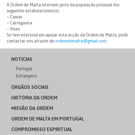
A Ordem de Malta intervem junto da população prisional dos
seguintes estabelecimentos:
– Caxias
– Carregueira
– Viseu
Se tem interesse em apoiar esta acção da Ordem de Malta, pode
contactar-nos através de
ordemdemalta@gmail.com
.
NOTICIAS
Portugal
Estrangeiro
ÓRGÃOS SOCIAIS
HISTÓRIA DA ORDEM
MISSÃO DA ORDEM
ORDEM DE MALTA EM PORTUGAL
COMPROMISSO ESPIRITUAL