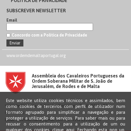
POLÍTICA DE PRIVACIDADE
SUBSCREVER NEWSLETTER
Email
Concordo com a Política de Privacidade
www.ordemdemaltaportugal.org
Assembleia dos Cavaleiros Portugueses da
Ordem Soberana Militar de S. João de
Jerusalém, de Rodes e de Malta
Este website utiliza cookies técnicos e assimilados, bem
Igreja de Sta. Luzia e S. Brás, Lg. Santa Luzia - 1100-487 LISBOA –
como cookies de terceiros com perfil de utilizador num
formato agrupado para simplificar a navegação e para
PORTUGAL
proteger a utilização de serviços. Para saber mais ou para
Email: ordemdemalta@gmail.com Tel.: +351 215 873 567
recusar o consentimento para a utilização de um ou
qualquer dos cookies,
clique aqui
. Fechando esta pop up,