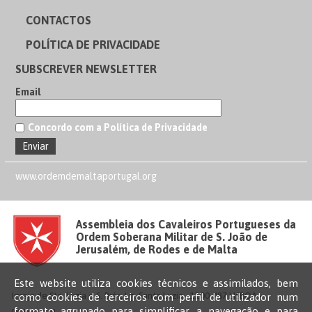
CONTACTOS
POLÍTICA DE PRIVACIDADE
SUBSCREVER NEWSLETTER
Email
Concordo com a Política de Privacidade
www.ordemdemaltaportugal.org
Assembleia dos Cavaleiros Portugueses da
Ordem Soberana Militar de S. João de
Jerusalém, de Rodes e de Malta
Este website utiliza cookies técnicos e assimilados, bem
Igreja de Sta. Luzia e S. Brás, Lg. Santa Luzia - 1100-487 LISBOA –
como cookies de terceiros com perfil de utilizador num
formato agrupado para simplificar a navegação e para