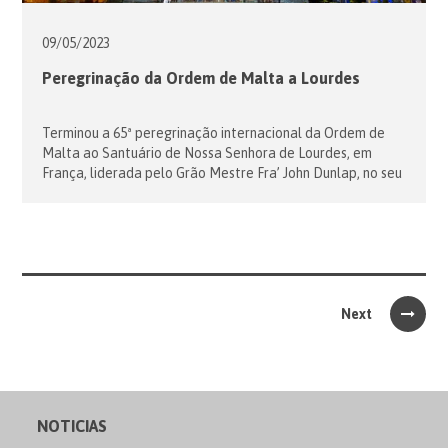
09/05/
2023
Peregrinação da Ordem de Malta a Lourdes
Terminou a 65ª peregrinação internacional da Ordem de
Malta ao Santuário de Nossa Senhora de Lourdes, em
França, liderada pelo Grão Mestre Fra’ John Dunlap, no seu
primeiro acto oficial após a sua recente eleição pelo
Conselho Completo de Estado. Este ano o número de
participantes quase voltou aos níveis anteriores à
pandemia: foram mais […]
Next
NOTICIAS