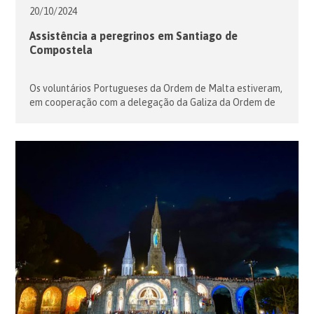
20/10/
2024
Assistência a peregrinos em Santiago de
Compostela
Os voluntários Portugueses da Ordem de Malta estiveram,
em cooperação com a delegação da Galiza da Ordem de
Malta Espanha, a prestar assistência aos peregrinos que
chegaram a Santiago de Compostela de 28 de Julho a 4 de
Agosto. O posto de assistência aos peregrinos esteve
instalado na Oficina do Peregrino em Santiago de
Compostela, […]