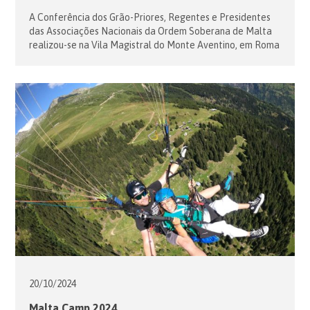
A Conferência dos Grão-Priores, Regentes e Presidentes
das Associações Nacionais da Ordem Soberana de Malta
realizou-se na Vila Magistral do Monte Aventino, em Roma
de 28 de Fevereiro a 2 de Março. Foi uma reunião dedicada
às principais atividades humanitárias da Ordem no mundo e
às estratégias de angariação de fundos para apoiar obras
de […]
20/10/
2024
Malta Camp 2024