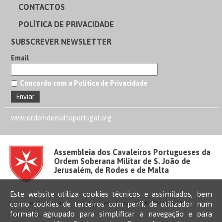
CONTACTOS
POLÍTICA DE PRIVACIDADE
SUBSCREVER NEWSLETTER
Email
Concordo com a Política de Privacidade
www.ordemdemaltaportugal.org
Assembleia dos Cavaleiros Portugueses da
Ordem Soberana Militar de S. João de
Jerusalém, de Rodes e de Malta
Este website utiliza cookies técnicos e assimilados, bem
Igreja de Sta. Luzia e S. Brás, Lg. Santa Luzia - 1100-487 LISBOA –
como cookies de terceiros com perfil de utilizador num
formato agrupado para simplificar a navegação e para
PORTUGAL