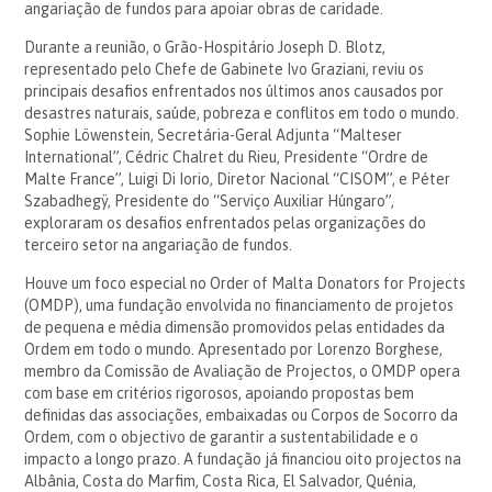
angariação de fundos para apoiar obras de caridade.
Durante a reunião, o Grão-Hospitário Joseph D. Blotz,
representado pelo Chefe de Gabinete Ivo Graziani, reviu os
principais desafios enfrentados nos últimos anos causados ​​por
desastres naturais, saúde, pobreza e conflitos em todo o mundo.
Sophie Löwenstein, Secretária-Geral Adjunta “Malteser
International”, Cédric Chalret du Rieu, Presidente “Ordre de
Malte France”, Luigi Di Iorio, Diretor Nacional “CISOM”, e Péter
Szabadhegÿ, Presidente do “Serviço Auxiliar Húngaro”,
exploraram os desafios enfrentados pelas organizações do
terceiro setor na angariação de fundos.
Houve um foco especial no Order of Malta Donators for Projects
(OMDP), uma fundação envolvida no financiamento de projetos
de pequena e média dimensão promovidos pelas entidades da
Ordem em todo o mundo. Apresentado por Lorenzo Borghese,
membro da Comissão de Avaliação de Projectos, o OMDP opera
com base em critérios rigorosos, apoiando propostas bem
definidas das associações, embaixadas ou Corpos de Socorro da
Ordem, com o objectivo de garantir a sustentabilidade e o
impacto a longo prazo. A fundação já financiou oito projectos na
Albânia, Costa do Marfim, Costa Rica, El Salvador, Quénia,