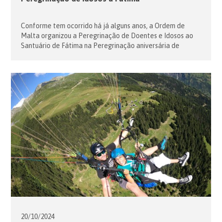
Conforme tem ocorrido há já alguns anos, a Ordem de
Malta organizou a Peregrinação de Doentes e Idosos ao
Santuário de Fátima na Peregrinação aniversária de
Outubro. A Peregrinação iniciou-se a 12 com um almoço
partilhado, seguido de uma ida ao Santuário para visita a
Nossa Senhora na sua Capelinha das Aparições; foram
feitas visitas […]
20/10/
2024