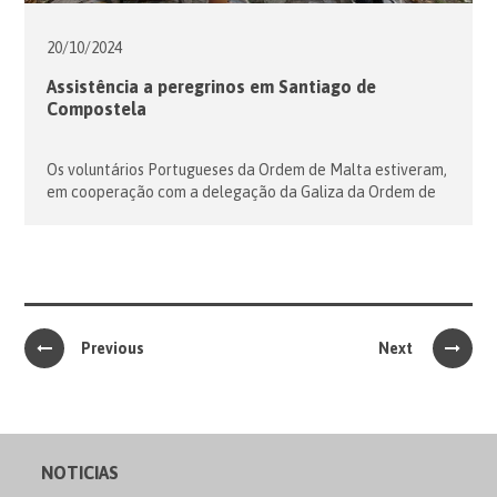
20/10/
2024
Assistência a peregrinos em Santiago de
Compostela
Os voluntários Portugueses da Ordem de Malta estiveram,
em cooperação com a delegação da Galiza da Ordem de
Malta Espanha, a prestar assistência aos peregrinos que
chegaram a Santiago de Compostela de 28 de Julho a 4 de
Agosto. O posto de assistência aos peregrinos esteve
instalado na Oficina do Peregrino em Santiago de
Compostela, […]
Previous
Next
NOTICIAS