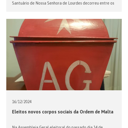
Santuário de Nossa Senhora de Lourdes decorreu entre os
dias 2 e 5 de Maio. Neste tradicional encontro de membros
e voluntários da Ordem para acompanhar os Nossos
Senhores os Doentes à Gruta de Massabielle, estiveram
presentes cerca de 7.500 peregrinos entre doentes,
membros e voluntários de […]
16/12/
2024
Eleitos novos corpos sociais da Ordem de Malta
Na Assembleia Geral eleitoral do passado dia 14 de